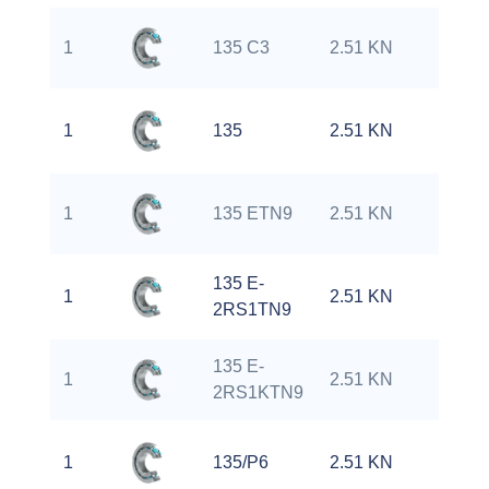
1
135 C3
2.51 KN
0
1
135
2.51 KN
0
1
135 ETN9
2.51 KN
0
135 E-
1
2.51 KN
0
2RS1TN9
135 E-
1
2.51 KN
0
2RS1KTN9
1
135/P6
2.51 KN
0