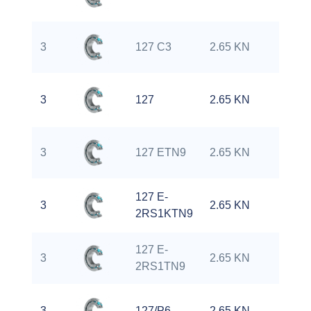
3
127 C3
2.65 KN
0
3
127
2.65 KN
0
3
127 ETN9
2.65 KN
0
127 E-
3
2.65 KN
0
2RS1KTN9
127 E-
3
2.65 KN
0
2RS1TN9
3
127/P6
2.65 KN
0