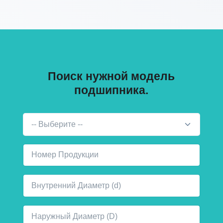
Поиск нужной модель
подшипника.
-- Выберите --