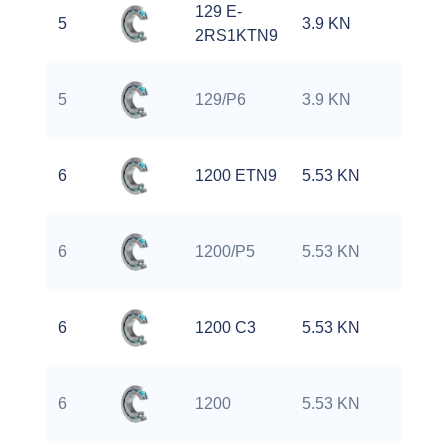
129 E-
5
3.9 KN
0
2RS1KTN9
5
129/P6
3.9 KN
0
6
1200 ETN9
5.53 KN
1
6
1200/P5
5.53 KN
1
6
1200 C3
5.53 KN
1
6
1200
5.53 KN
1