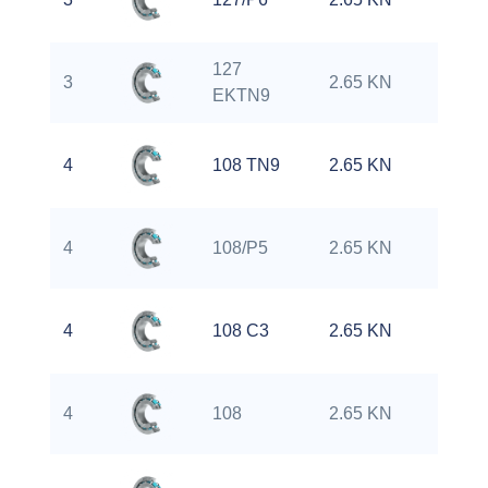
127
3
2.65 KN
0
EKTN9
4
108 TN9
2.65 KN
0
4
108/P5
2.65 KN
0
4
108 C3
2.65 KN
0
4
108
2.65 KN
0