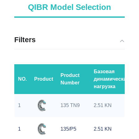
QIBR Model Selection
Filters
Базовая
Product
NO.
Product
динамическая
Number
нагрузка
1
135 TN9
2.51 KN
0
1
135/P5
2.51 KN
0