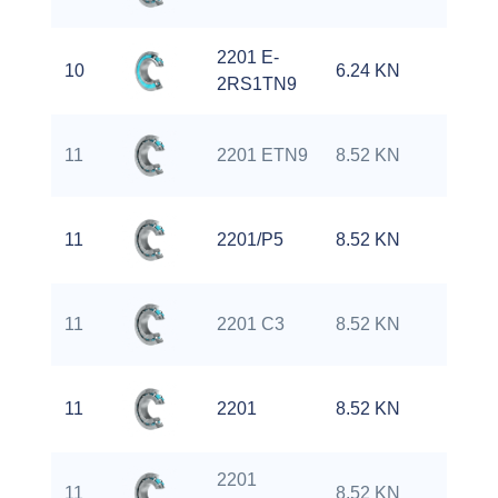
2201 E-
10
6.24 KN
1
2RS1TN9
11
2201 ETN9
8.52 KN
1
11
2201/P5
8.52 KN
1
11
2201 C3
8.52 KN
1
11
2201
8.52 KN
1
2201
11
8.52 KN
1