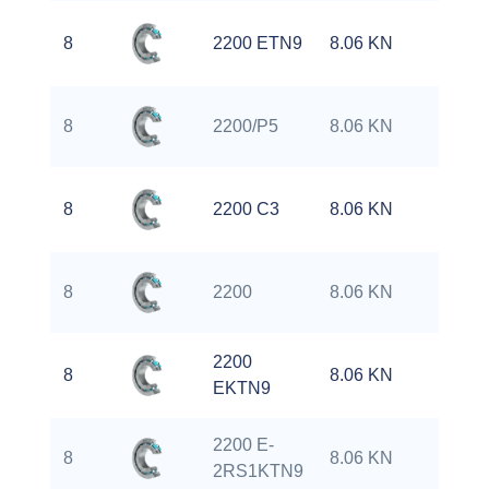
8
2200 ETN9
8.06 KN
1
8
2200/P5
8.06 KN
1
8
2200 C3
8.06 KN
1
8
2200
8.06 KN
1
2200
8
8.06 KN
1
EKTN9
2200 E-
8
8.06 KN
1
2RS1KTN9