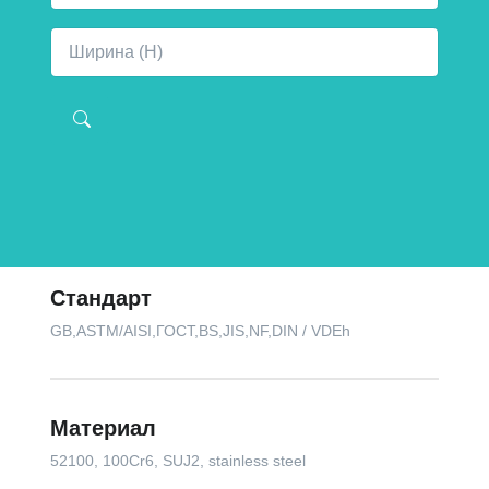
Стандарт
GB,ASTM/AISI,ГОСТ,BS,JIS,NF,DIN / VDEh
Материал
52100, 100Cr6, SUJ2, stainless steel