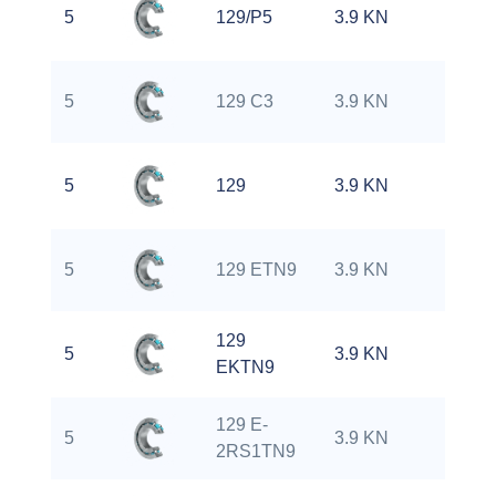
5
129/P5
3.9 KN
0
5
129 C3
3.9 KN
0
5
129
3.9 KN
0
5
129 ETN9
3.9 KN
0
129
5
3.9 KN
0
EKTN9
129 E-
5
3.9 KN
0
2RS1TN9