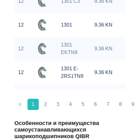
12
1301 C3
9.36 KN
2
12
1301
9.36 KN
2
1301
12
9.36 KN
2
EKTN9
1301 E-
12
9.36 KN
2
2RS1TN9
12
1301/P6
9.36 KN
2
1
2
3
4
5
6
7
8
9
12
1301 ETN9
9.36 KN
2
Особенности и преимущества
самоустанавливающихся
шарикоподшипников QIBR