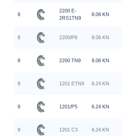
2200 E-
8
8.06 KN
1
2RS1TN9
8
2200/P6
8.06 KN
1
8
2200 TN9
8.06 KN
1
9
1201 ETN9
6.24 KN
1
9
1201/P5
6.24 KN
1
9
1201 C3
6.24 KN
1