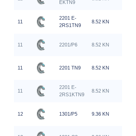
EKTN9
2201 E-
11
8.52 KN
1
2RS1TN9
11
2201/P6
8.52 KN
1
11
2201 TN9
8.52 KN
1
2201 E-
11
8.52 KN
1
2RS1KTN9
12
1301/P5
9.36 KN
2