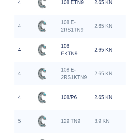
4
108 ETN9
2.65 KN
0
108 E-
4
2.65 KN
0
2RS1TN9
108
4
2.65 KN
0
EKTN9
108 E-
4
2.65 KN
0
2RS1KTN9
4
108/P6
2.65 KN
0
5
129 TN9
3.9 KN
0