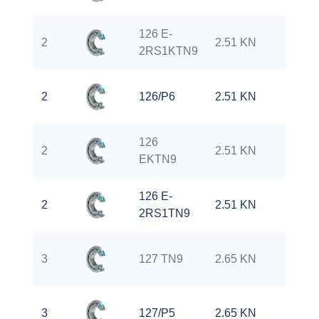
126 E-
2
2.51 KN
0
2RS1KTN9
2
126/P6
2.51 KN
0
126
2
2.51 KN
0
EKTN9
126 E-
2
2.51 KN
0
2RS1TN9
3
127 TN9
2.65 KN
0
3
127/P5
2.65 KN
0