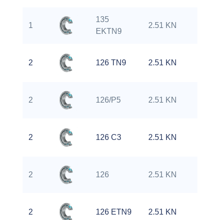
135
1
2.51 KN
0
EKTN9
2
126 TN9
2.51 KN
0
2
126/P5
2.51 KN
0
2
126 C3
2.51 KN
0
2
126
2.51 KN
0
2
126 ETN9
2.51 KN
0