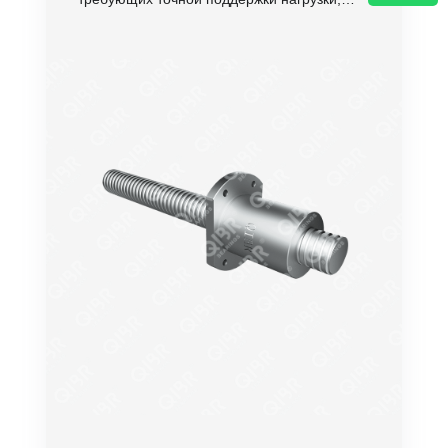
высокой жесткости и долговечности. Эти
подшипники используются в сочетании с
шариковыми винтами для обеспечения
надежного и точного перемещения в
различных типах высокоточного
оборудования.