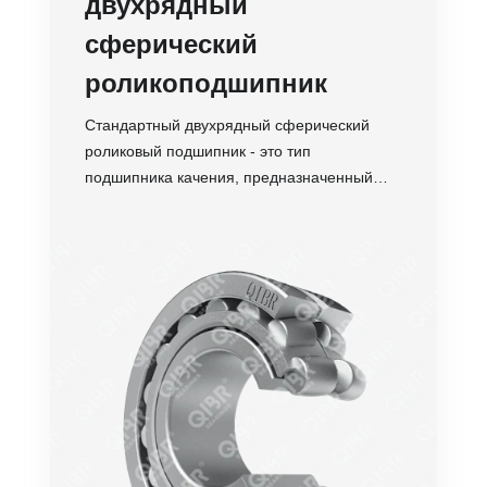
двухрядный
сферический
роликоподшипник
Стандартный двухрядный сферический
роликовый подшипник - это тип
подшипника качения, предназначенный
для восприятия высоких радиальных и
умеренных осевых нагрузок в обоих
Точность
направлениях
Обороты
Нагрузка
Устойчивость
Срок службы
Стоимость