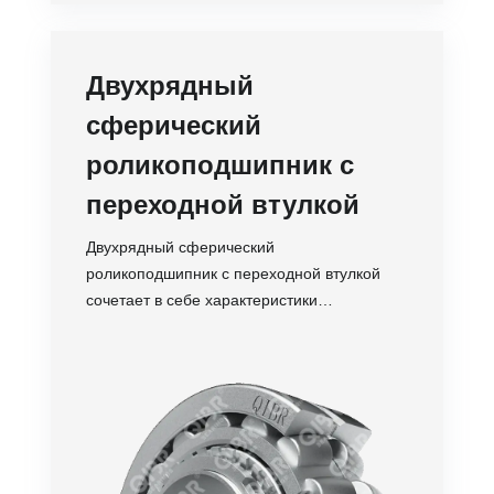
Двухрядный
сферический
роликоподшипник с
переходной втулкой
Двухрядный сферический
роликоподшипник с переходной втулкой
сочетает в себе характеристики
двухрядного сферического
роликоподшипника с удобством
Точность
переходной втулки для облегчения
Обороты
монтажа и демонтажа.
Ударопрочность
Устойчивость
Срок службы