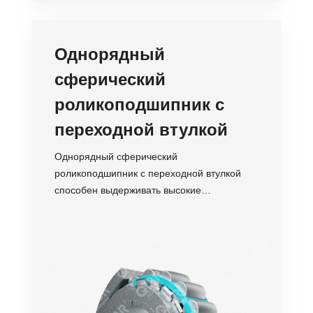
Однорядный
сферический
роликоподшипник с
переходной втулкой
Однорядный сферический
роликоподшипник с переходной втулкой
способен выдерживать высокие
радиальные и умеренные осевые нагрузки,
а сферическая конструкция наружного
Точность
кольца позволяет компенсировать перекос
Обороты
вала.
Температуростойкость
Устойчивость
Срок службы