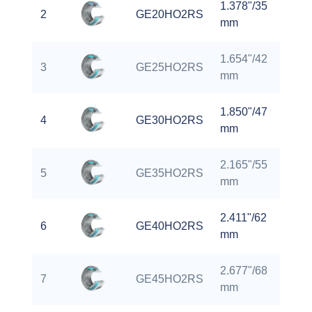
1.378"/35
0.7
2
GE20HO2RS
mm
m
1.654"/42
0.9
3
GE25HO2RS
mm
m
1.850"/47
1.1
4
GE30HO2RS
mm
m
2.165"/55
1.3
5
GE35HO2RS
mm
m
2.411"/62
1.5
6
GE40HO2RS
mm
m
2.677"/68
1.7
7
GE45HO2RS
mm
m