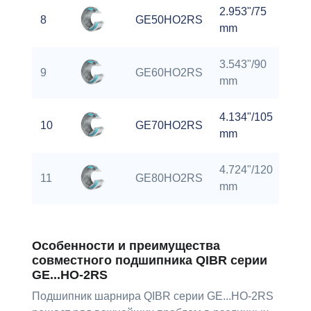
2.953"/75
1.9
8
GE50HO2RS
mm
m
3.543"/90
2.3
9
GE60HO2RS
mm
m
4.134"/105
2.7
10
GE70HO2RS
mm
m
4.724"/120
3.1
11
GE80HO2RS
mm
m
Особенности и преимущества
совместного подшипника QIBR серии
GE...HO-2RS
Подшипник шарнира QIBR серии GE...HO-2RS