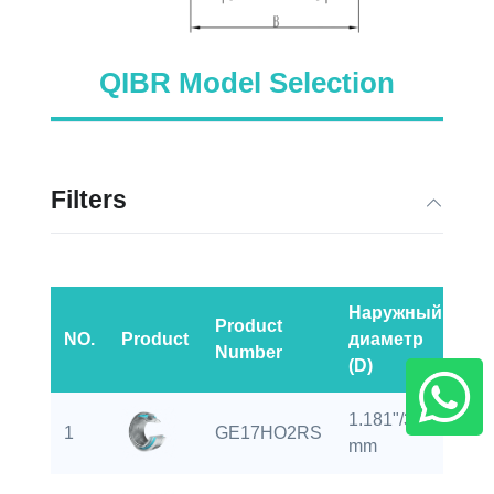
QIBR Model Selection
Filters
Наружный
Product
NO.
Product
диаметр
Ва
Number
(D)
1.181"/30
0.6
1
GE17HO2RS
mm
m