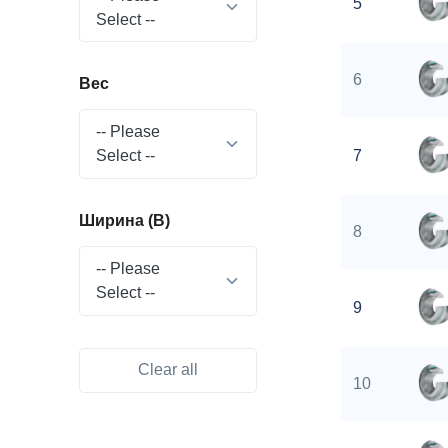
5
Select --
6
Вес
-- Please
Select --
7
Ширина (B)
8
-- Please
Select --
9
Clear all
10