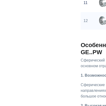
11
12
Особенн
GE..PW
Сферический 
основном отр
1. Возможно
Сферические 
направлениях,
большое отно
2. Высокая 