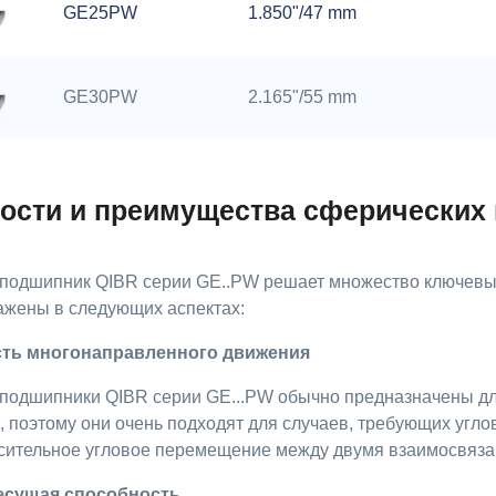
GE25PW
1.850"/47 mm
GE30PW
2.165"/55 mm
ости и преимущества сферических
подшипник QIBR серии GE..PW решает множество ключевых 
ажены в следующих аспектах:
сть многонаправленного движения
подшипники QIBR серии GE...PW обычно предназначены дл
 поэтому они очень подходят для случаев, требующих угло
сительное угловое перемещение между двумя взаимосвяза
несущая способность