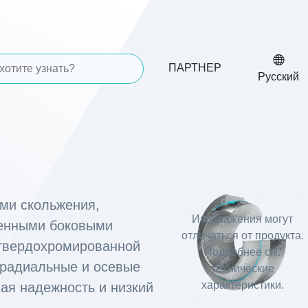
ПАРТНЕР
Русский
ми скольжения,
Изображения могут
ненными боковыми
отличаться от продукта.
 твердохромированной
Подробнее см.
 радиальные и осевые
технические
характеристики.
ая надежность и низкий