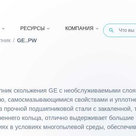
РЕСУРСЫ
КОМПАНИЯ
пник
GE..PW
пник скольжения GE с необслуживаемыми слоя
ью, самосмазывающимися свойствами и уплот
з прочной подшипниковой стали с закаленной,
реннего кольца, отлично выдерживает большие
иях в условиях многопылевой среды, обеспечив