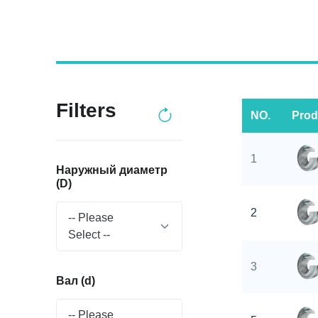
Filters
NO.
Prod
1
Наружный диаметр
(D)
2
-- Please
Select --
3
Вал (d)
-- Please